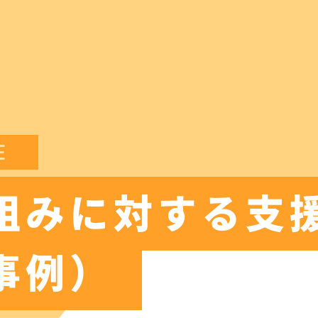
E
組みに対する支
事例）