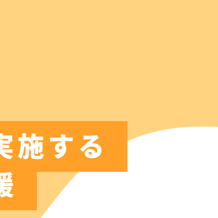
実施する
援