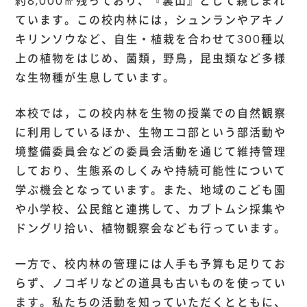
約8,000㎡残っており、『裏山』として親しまれ
ています。この校内林には，シュンランやアキノ
キリンソウなど、自生・植栽を合わせて300種以
上の植物をはじめ、菌類，野鳥，昆虫類など多様
な生物種が生息しています。
本校では，この校内林を生物の授業での自然観察
に利用しているほか、生物エコ部という部活動や
境整備委員会などの委員会活動を通じて維持管理
しており、生態系のしくみや持続可能性について
学ぶ機会となっています。また、地域のこども園
や小学校、公民館と連携して、カブトムシ採集や
ドングリ拾い、植物観察会なども行っています。
一方で、校内林の管理には人手も予算も足りてお
らず、ノコギリなどの道具も古いものを使ってい
ます。私たちの活動を知っていただくとともに、